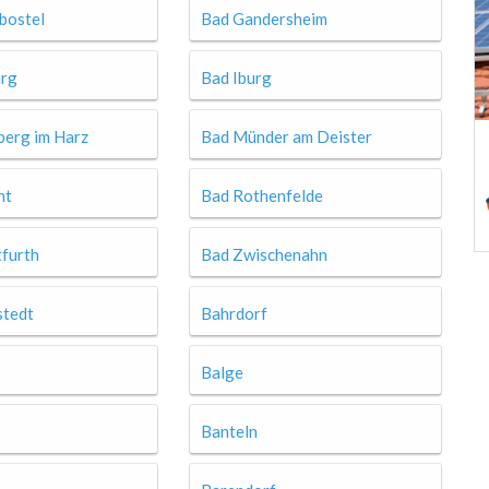
bostel
Bad Gandersheim
urg
Bad Iburg
berg im Harz
Bad Münder am Deister
nt
Bad Rothenfelde
tfurth
Bad Zwischenahn
stedt
Bahrdorf
Balge
Banteln