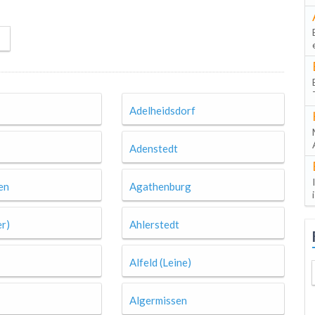
Adelheidsdorf
Adenstedt
en
Agathenburg
er)
Ahlerstedt
Alfeld (Leine)
Algermissen