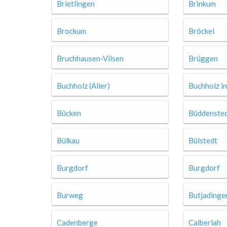
Brietlingen
Brinkum
Brockum
Bröckel
Bruchhausen-Vilsen
Brüggen
Buchholz (Aller)
Buchholz i
Bücken
Büddenste
Bülkau
Bülstedt
Burgdorf
Burgdorf
Burweg
Butjadinge
Cadenberge
Calberlah