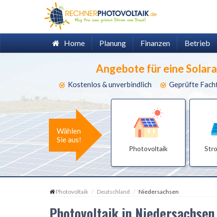
Home
Planung
Finanzen
Betrieb
Angebote für eine Solar
Kostenlos & unverbindlich
Geprüfte Fach
Wählen
Sie aus!
Photovoltaik
Str
Photovoltaik
Deutschland
Niedersachsen
Photovoltaik in Niedersachsen