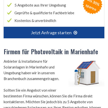
B
is
3
0
%
p
a
r
e
s
n
5 Angebote aus Ihrer Umgebung
Geprüfte & qualifizierte Fachbetriebe
Kostenlos & unverbindlich
Jetzt Anfrage starten
Firmen für Photovoltaik in Marienhafe
Anbieter & Installateure für
Solaranlagen in Marienhafe und
Umgebung haben wir in unserem
Branchenbuch zusammengetragen.
Sollten Sie ein Angebot von einer
bestimmten Firma wünschen, können Sie die Firma direkt
kontaktieren. Möchten Sie jedoch bis zu 5 Angebote von
verschiedenen Solarteuren aus Ihrer Region erhalten, können