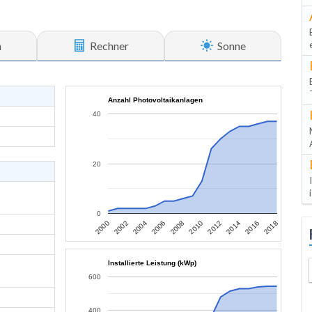
n
Rechner
Sonne
Anzahl Photovoltaikanlagen
40
20
0
2006
2004
2002
2000
2018
2016
2014
2012
2010
2008
Installierte Leistung (kWp)
600
400