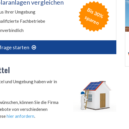
laranlagen vergleichen
B
is
3
0
%
p
a
r
e
us Ihrer Umgebung
s
n
alifizierte Fachbetriebe
nverbindlich
frage starten
ttel
ttel und Umgebung haben wir in
wünschen, können Sie die Firma
ngebote von verschiedenen
iese
hier anfordern
.