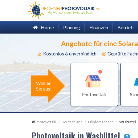
Home
Planung
Finanzen
Betrieb
Angebote für eine Solar
Kostenlos & unverbindlich
Geprüfte Fach
Wählen
Sie aus!
Photovoltaik
Str
Photovoltaik
Deutschland
Niedersachsen
Wasbüttel
Photovoltaik in Wasbüttel
?