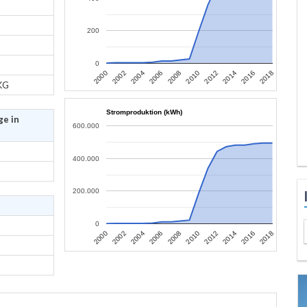
200
0
2006
2004
2002
2000
2018
2016
2014
2012
2010
2008
KG
Stromproduktion (kWh)
ge in
600.000
400.000
200.000
0
2006
2004
2002
2000
2018
2016
2014
2012
2010
2008