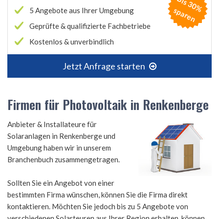
B
is
3
0
%
p
a
r
e
s
n
5 Angebote aus Ihrer Umgebung
Geprüfte & qualifizierte Fachbetriebe
Kostenlos & unverbindlich
Jetzt Anfrage starten
Firmen für Photovoltaik in Renkenberge
Anbieter & Installateure für
Solaranlagen in Renkenberge und
Umgebung haben wir in unserem
Branchenbuch zusammengetragen.
Sollten Sie ein Angebot von einer
bestimmten Firma wünschen, können Sie die Firma direkt
kontaktieren. Möchten Sie jedoch bis zu 5 Angebote von
verschiedenen Solarteuren aus Ihrer Region erhalten, können