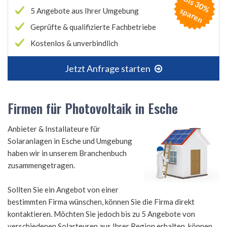
B
is
3
0
%
p
a
r
e
s
n
5 Angebote aus Ihrer Umgebung
Geprüfte & qualifizierte Fachbetriebe
Kostenlos & unverbindlich
Jetzt Anfrage starten
Firmen für Photovoltaik in Esche
Anbieter & Installateure für
Solaranlagen in Esche und Umgebung
haben wir in unserem Branchenbuch
zusammengetragen.
Sollten Sie ein Angebot von einer
bestimmten Firma wünschen, können Sie die Firma direkt
kontaktieren. Möchten Sie jedoch bis zu 5 Angebote von
verschiedenen Solarteuren aus Ihrer Region erhalten, können