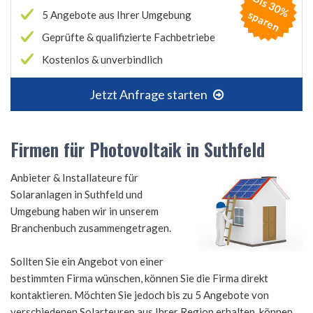
B
is
3
0
%
p
a
r
e
s
n
5 Angebote aus Ihrer Umgebung
Geprüfte & qualifizierte Fachbetriebe
Kostenlos & unverbindlich
Jetzt Anfrage starten
Firmen für Photovoltaik in Suthfeld
Anbieter & Installateure für
Solaranlagen in Suthfeld und
Umgebung haben wir in unserem
Branchenbuch zusammengetragen.
Sollten Sie ein Angebot von einer
bestimmten Firma wünschen, können Sie die Firma direkt
kontaktieren. Möchten Sie jedoch bis zu 5 Angebote von
verschiedenen Solarteuren aus Ihrer Region erhalten, können