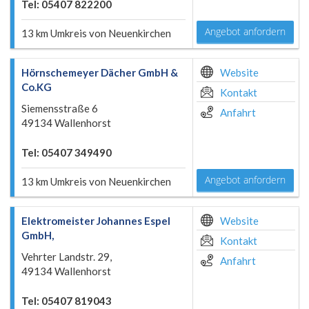
Tel: 05407 822200
Angebot anfordern
13 km Umkreis von Neuenkirchen
Hörnschemeyer Dächer GmbH &
Website
Co.KG
Kontakt
Siemensstraße 6
Anfahrt
49134 Wallenhorst
Tel: 05407 349490
Angebot anfordern
13 km Umkreis von Neuenkirchen
Elektromeister Johannes Espel
Website
GmbH,
Kontakt
Vehrter Landstr. 29,
Anfahrt
49134 Wallenhorst
Tel: 05407 819043