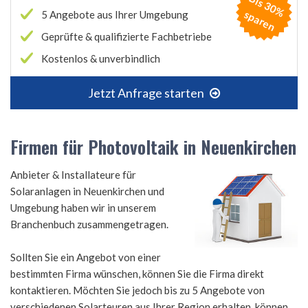
B
is
3
0
%
p
a
r
e
s
n
5 Angebote aus Ihrer Umgebung
Geprüfte & qualifizierte Fachbetriebe
Kostenlos & unverbindlich
Jetzt Anfrage starten
Firmen für Photovoltaik in Neuenkirchen
Anbieter & Installateure für
Solaranlagen in Neuenkirchen und
Umgebung haben wir in unserem
Branchenbuch zusammengetragen.
Sollten Sie ein Angebot von einer
bestimmten Firma wünschen, können Sie die Firma direkt
kontaktieren. Möchten Sie jedoch bis zu 5 Angebote von
verschiedenen Solarteuren aus Ihrer Region erhalten, können