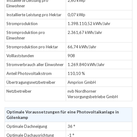
Installierte Leistung pro
2,60 kWp
Einwohner
Installierte Leistung pro Hektar
0,07 kWp
Stromproduktion
1.398.110,52 kWh/Jahr
Stromproduktion pro
2.361,67 kWh/Jahr
Einwohner
Stromproduktion pro Hektar
66,74 kWh/Jahr
Volllaststunden
908
Stromverbrauch aller Einwohner
1.269.840 kWh/Jahr
Anteil Photovoltaikstrom
110,10 %
Übertragungsnetzbetreiber
Amprion GmbH
Netzbetreiber
nvb Nordhorner
Versorgungsbetriebe GmbH
Optimale Voraussetzungen für eine Photovoltaikanlage in
Gölenkamp
Optimale Dachneigung
36 °
Optimale Dachausrichtung
-1 °