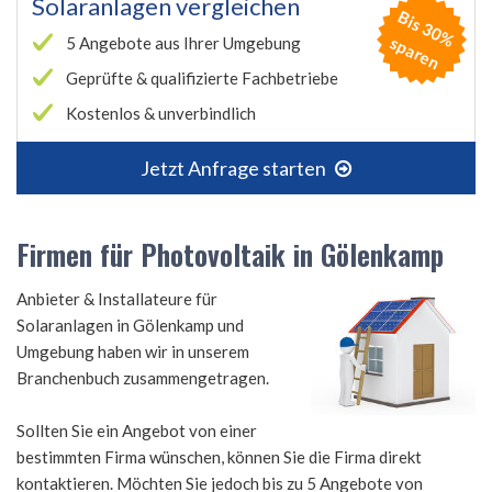
Solaranlagen vergleichen
B
is
3
0
%
p
a
r
e
s
n
5 Angebote aus Ihrer Umgebung
Geprüfte & qualifizierte Fachbetriebe
Kostenlos & unverbindlich
Jetzt Anfrage starten
Firmen für Photovoltaik in Gölenkamp
Anbieter & Installateure für
Solaranlagen in Gölenkamp und
Umgebung haben wir in unserem
Branchenbuch zusammengetragen.
Sollten Sie ein Angebot von einer
bestimmten Firma wünschen, können Sie die Firma direkt
kontaktieren. Möchten Sie jedoch bis zu 5 Angebote von