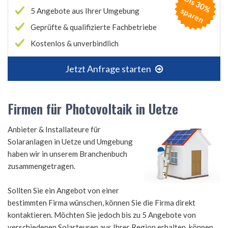
B
is
3
0
%
p
a
r
e
s
n
5 Angebote aus Ihrer Umgebung
Geprüfte & qualifizierte Fachbetriebe
Kostenlos & unverbindlich
Jetzt Anfrage starten
Firmen für Photovoltaik in Uetze
Anbieter & Installateure für
Solaranlagen in Uetze und Umgebung
haben wir in unserem Branchenbuch
zusammengetragen.
Sollten Sie ein Angebot von einer
bestimmten Firma wünschen, können Sie die Firma direkt
kontaktieren. Möchten Sie jedoch bis zu 5 Angebote von
verschiedenen Solarteuren aus Ihrer Region erhalten, können