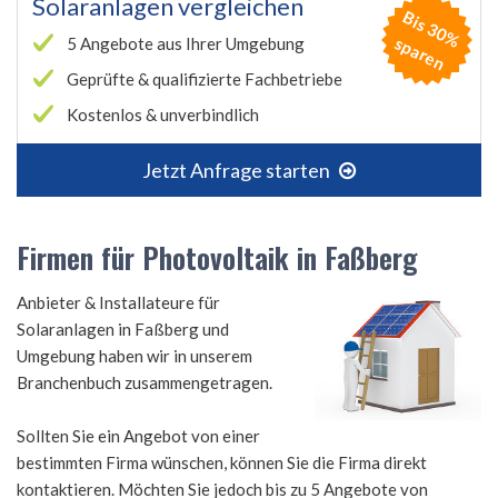
Solaranlagen vergleichen
B
is
3
0
%
p
a
r
e
s
n
5 Angebote aus Ihrer Umgebung
Geprüfte & qualifizierte Fachbetriebe
Kostenlos & unverbindlich
Jetzt Anfrage starten
Firmen für Photovoltaik in Faßberg
Anbieter & Installateure für
Solaranlagen in Faßberg und
Umgebung haben wir in unserem
Branchenbuch zusammengetragen.
Sollten Sie ein Angebot von einer
bestimmten Firma wünschen, können Sie die Firma direkt
kontaktieren. Möchten Sie jedoch bis zu 5 Angebote von