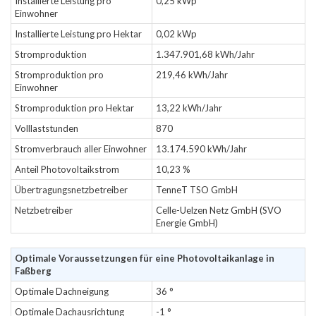
Installierte Leistung pro
0,25 kWp
Einwohner
Installierte Leistung pro Hektar
0,02 kWp
Stromproduktion
1.347.901,68 kWh/Jahr
Stromproduktion pro
219,46 kWh/Jahr
Einwohner
Stromproduktion pro Hektar
13,22 kWh/Jahr
Volllaststunden
870
Stromverbrauch aller Einwohner
13.174.590 kWh/Jahr
Anteil Photovoltaikstrom
10,23 %
Übertragungsnetzbetreiber
TenneT TSO GmbH
Netzbetreiber
Celle-Uelzen Netz GmbH (SVO
Energie GmbH)
Optimale Voraussetzungen für eine Photovoltaikanlage in
Faßberg
Optimale Dachneigung
36 °
Optimale Dachausrichtung
-1 °