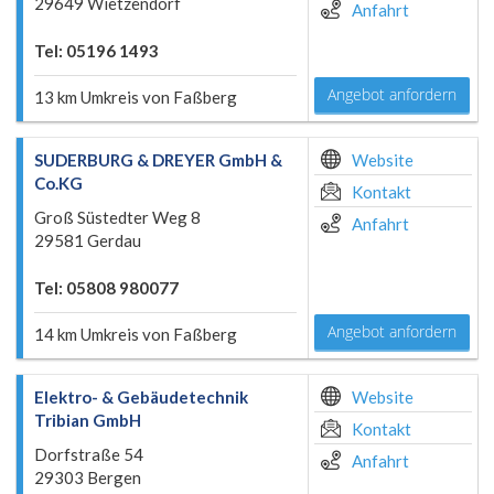
29649 Wietzendorf
Anfahrt
Tel: 05196 1493
Angebot anfordern
13 km Umkreis von Faßberg
SUDERBURG & DREYER GmbH &
Website
Co.KG
Kontakt
Groß Süstedter Weg 8
Anfahrt
29581 Gerdau
Tel: 05808 980077
Angebot anfordern
14 km Umkreis von Faßberg
Elektro- & Gebäudetechnik
Website
Tribian GmbH
Kontakt
Dorfstraße 54
Anfahrt
29303 Bergen