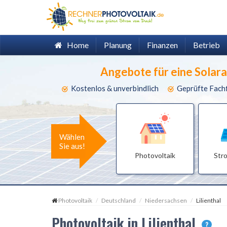
Home
Planung
Finanzen
Betrieb
Angebote für eine Solar
Kostenlos & unverbindlich
Geprüfte Fach
Wählen
Sie aus!
Photovoltaik
Str
Photovoltaik
Deutschland
Niedersachsen
Lilienthal
Photovoltaik in Lilienthal
?