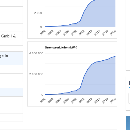
2.000
0
2006
2004
2002
2000
2018
2016
2014
2012
2010
2008
ke GmbH &
Stromproduktion (kWh)
4.000.000
ge in
2.000.000
0
2006
2004
2002
2000
2018
2016
2014
2012
2010
2008