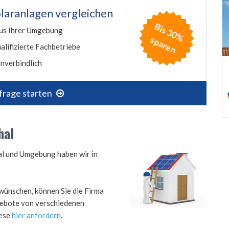
laranlagen vergleichen
B
is
3
0
%
p
a
r
e
us Ihrer Umgebung
s
n
alifizierte Fachbetriebe
nverbindlich
frage starten
hal
hal und Umgebung haben wir in
wünschen, können Sie die Firma
ngebote von verschiedenen
iese
hier anfordern
.