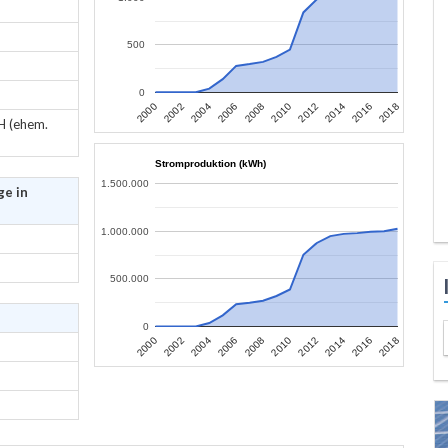
500
0
2006
2004
2002
2000
2018
2016
2014
2012
2010
2008
H (ehem.
Stromproduktion (kWh)
1.500.000
ge in
1.000.000
500.000
0
2006
2004
2002
2000
2018
2016
2014
2012
2010
2008