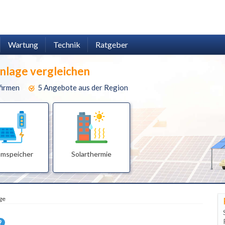
Wartung
Technik
Ratgeber
anlage vergleichen
firmen
5 Angebote aus der Region
omspeicher
Solarthermie
ge
?