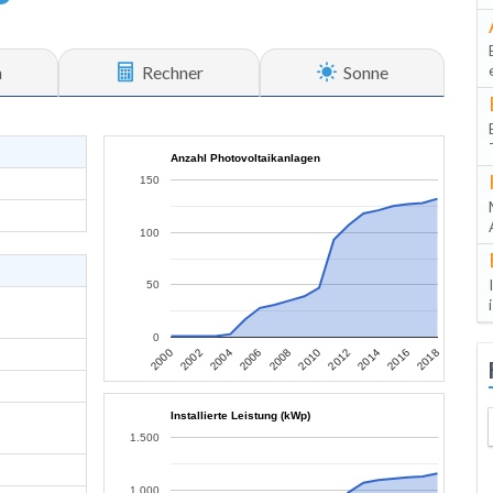
n
Rechner
Sonne
Anzahl Photovoltaikanlagen
150
100
50
0
2006
2004
2002
2000
2018
2016
2014
2012
2010
2008
Installierte Leistung (kWp)
1.500
1.000