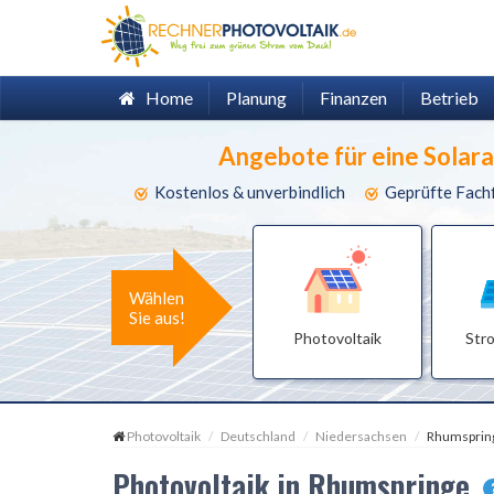
Home
Planung
Finanzen
Betrieb
Angebote für eine Solar
Kostenlos & unverbindlich
Geprüfte Fach
Wählen
Sie aus!
Photovoltaik
Str
Photovoltaik
Deutschland
Niedersachsen
Rhumsprin
Photovoltaik in Rhumspringe