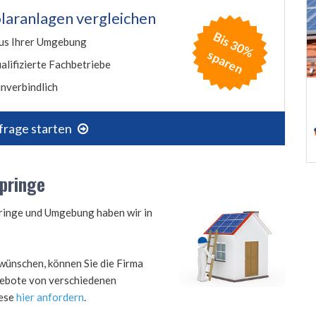
laranlagen vergleichen
B
is
3
0
%
p
a
r
e
us Ihrer Umgebung
s
n
alifizierte Fachbetriebe
nverbindlich
frage starten
pringe
pringe und Umgebung haben wir in
wünschen, können Sie die Firma
ngebote von verschiedenen
iese
hier anfordern
.