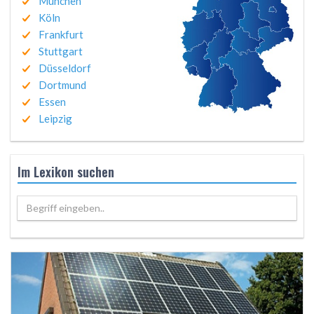
München
Köln
Frankfurt
Stuttgart
Düsseldorf
Dortmund
Essen
Leipzig
Im Lexikon suchen
Begriff eingeben..