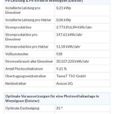
PV-Leistung & PV-Strom in Wennigsen (Deister)
Installierte Leistung pro
0,21 kWp
Einwohner
Installierte Leistung pro Hektar
0,06 kWp
Stromproduktion
2.773.816,84 kWh/Jahr
Stromproduktion pro
197,62 kWh/Jahr
Einwohner
Stromproduktion pro Hektar
51,58 kWh/Jahr
Volllaststunden
928
Stromverbrauch aller Einwohner
30.107.220 kWh/Jahr
Anteil Photovoltaikstrom
9,21 %
Übertragungsnetzbetreiber
TenneT TSO GmbH
Netzbetreiber
Avacon AG
Optimale Voraussetzungen für eine Photovoltaikanlage in
Wennigsen (Deister)
Optimale Dachneigung
35 °