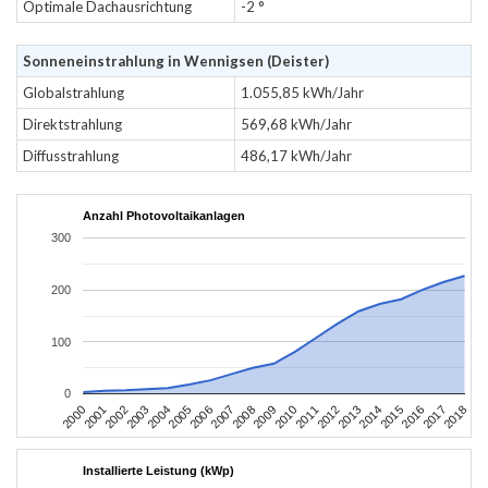
Optimale Dachausrichtung
-2 °
Sonneneinstrahlung in Wennigsen (Deister)
Globalstrahlung
1.055,85 kWh/Jahr
Direktstrahlung
569,68 kWh/Jahr
Diffusstrahlung
486,17 kWh/Jahr
Anzahl Photovoltaikanlagen
300
200
100
0
2004
2013
2002
2011
2000
2009
2018
2007
2016
2005
2014
2003
2012
2001
2010
2008
2017
2006
2015
Installierte Leistung (kWp)