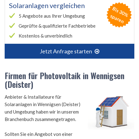
Solaranlagen vergleichen
B
is
3
0
%
p
a
r
e
s
n
5 Angebote aus Ihrer Umgebung
Geprüfte & qualifizierte Fachbetriebe
Kostenlos & unverbindlich
Jetzt Anfrage starten
Firmen für Photovoltaik in Wennigsen
(Deister)
Anbieter & Installateure für
Solaranlagen in Wennigsen (Deister)
und Umgebung haben wir in unserem
Branchenbuch zusammengetragen.
Sollten Sie ein Angebot von einer