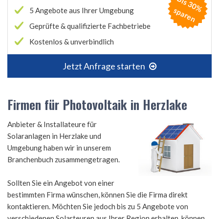
B
is
3
0
%
p
a
r
e
s
n
5 Angebote aus Ihrer Umgebung
Geprüfte & qualifizierte Fachbetriebe
Kostenlos & unverbindlich
Jetzt Anfrage starten
Firmen für Photovoltaik in Herzlake
Anbieter & Installateure für
Solaranlagen in Herzlake und
Umgebung haben wir in unserem
Branchenbuch zusammengetragen.
Sollten Sie ein Angebot von einer
bestimmten Firma wünschen, können Sie die Firma direkt
kontaktieren. Möchten Sie jedoch bis zu 5 Angebote von
verschiedenen Solarteuren aus Ihrer Region erhalten, können