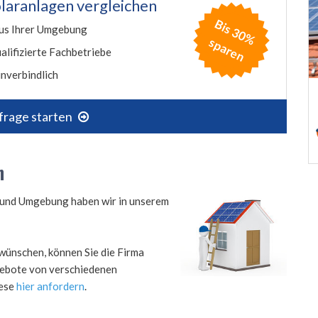
laranlagen vergleichen
B
is
3
0
%
p
a
r
e
us Ihrer Umgebung
s
n
alifizierte Fachbetriebe
nverbindlich
frage starten
n
n und Umgebung haben wir in unserem
wünschen, können Sie die Firma
ngebote von verschiedenen
iese
hier anfordern
.