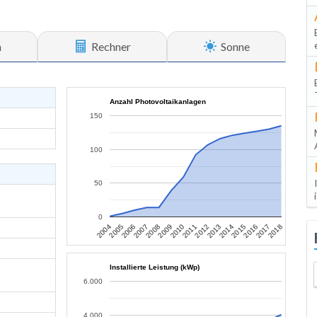
n
Rechner
Sonne
Anzahl Photovoltaikanlagen
150
100
50
0
2010
2017
2007
2014
2004
2011
2018
2008
2015
2005
2012
2009
2016
2006
2013
Installierte Leistung (kWp)
6.000
4.000