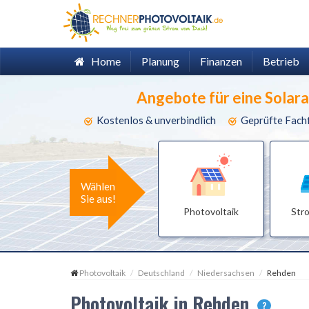
Home
Planung
Finanzen
Betrieb
Angebote für eine Solar
Kostenlos & unverbindlich
Geprüfte Fach
Wählen
Sie aus!
Photovoltaik
Str
Photovoltaik
Deutschland
Niedersachsen
Rehden
Photovoltaik in Rehden
?