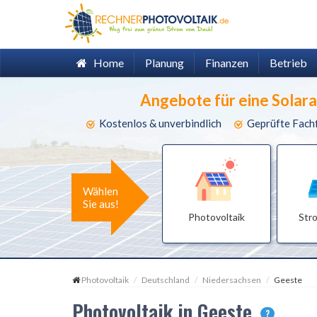
Home
Planung
Finanzen
Betrieb
Angebote für eine Solar
Kostenlos & unverbindlich
Geprüfte Fach
Wählen
Sie aus!
Photovoltaik
Str
Photovoltaik
Deutschland
Niedersachsen
Geeste
Photovoltaik in Geeste
?