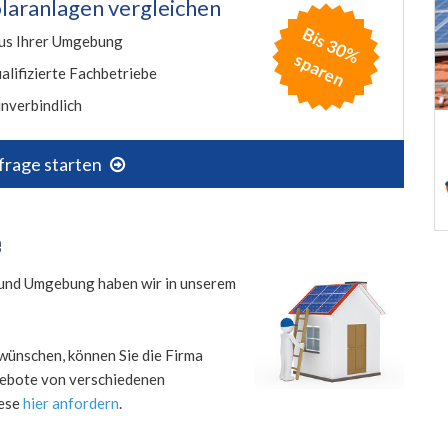
laranlagen vergleichen
B
is
3
0
%
p
a
r
e
us Ihrer Umgebung
s
n
alifizierte Fachbetriebe
nverbindlich
frage starten
e
e und Umgebung haben wir in unserem
wünschen, können Sie die Firma
ngebote von verschiedenen
iese
hier anfordern
.