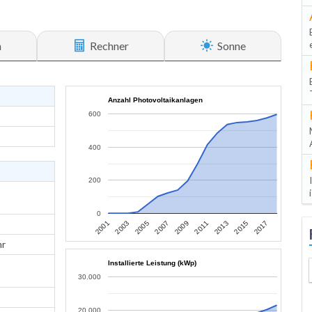
n
Rechner
Sonne
Anzahl Photovoltaikanlagen
600
400
200
0
2013
2015
2017
2001
2003
2005
2007
2009
2011
hr
Installierte Leistung (kWp)
30.000
20.000