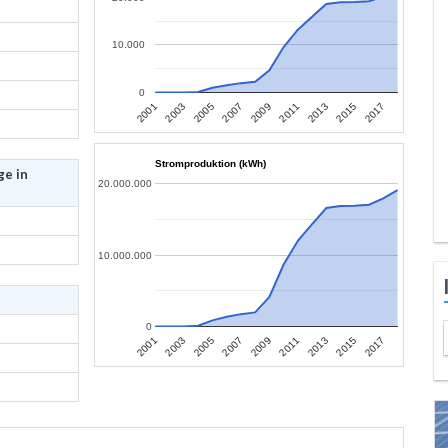
10.000
0
2013
2015
2017
2001
2003
2005
2007
2009
2011
Stromproduktion (kWh)
ge in
20.000.000
10.000.000
0
2013
2015
2017
2001
2003
2005
2007
2009
2011