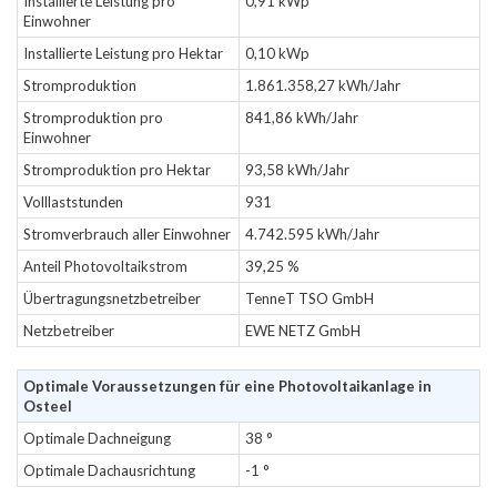
Installierte Leistung pro
0,91 kWp
Einwohner
Installierte Leistung pro Hektar
0,10 kWp
Stromproduktion
1.861.358,27 kWh/Jahr
Stromproduktion pro
841,86 kWh/Jahr
Einwohner
Stromproduktion pro Hektar
93,58 kWh/Jahr
Volllaststunden
931
Stromverbrauch aller Einwohner
4.742.595 kWh/Jahr
Anteil Photovoltaikstrom
39,25 %
Übertragungsnetzbetreiber
TenneT TSO GmbH
Netzbetreiber
EWE NETZ GmbH
Optimale Voraussetzungen für eine Photovoltaikanlage in
Osteel
Optimale Dachneigung
38 °
Optimale Dachausrichtung
-1 °