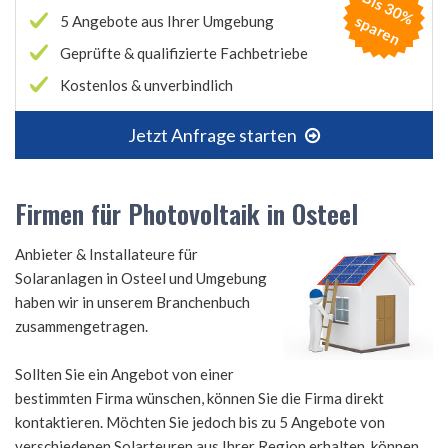
B
is
3
0
%
p
a
r
e
s
n
5 Angebote aus Ihrer Umgebung
Geprüfte & qualifizierte Fachbetriebe
Kostenlos & unverbindlich
Jetzt Anfrage starten
Firmen für Photovoltaik in Osteel
Anbieter & Installateure für
Solaranlagen in Osteel und Umgebung
haben wir in unserem Branchenbuch
zusammengetragen.
Sollten Sie ein Angebot von einer
bestimmten Firma wünschen, können Sie die Firma direkt
kontaktieren. Möchten Sie jedoch bis zu 5 Angebote von
verschiedenen Solarteuren aus Ihrer Region erhalten, können