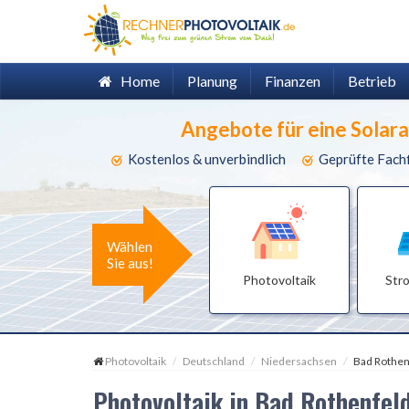
Home
Planung
Finanzen
Betrieb
Angebote für eine Solar
Kostenlos & unverbindlich
Geprüfte Fach
Wählen
Sie aus!
Photovoltaik
Str
Photovoltaik
Deutschland
Niedersachsen
Bad Rothen
Photovoltaik in Bad Rothenfe