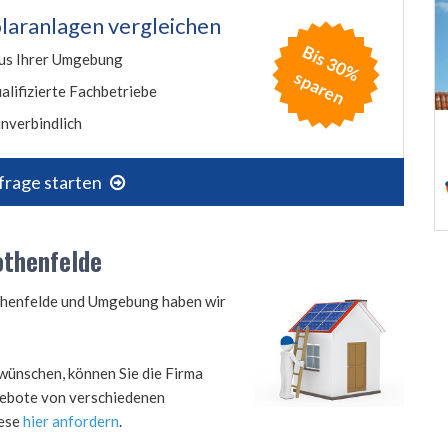
laranlagen vergleichen
B
is
3
0
%
p
a
r
e
us Ihrer Umgebung
s
n
alifizierte Fachbetriebe
nverbindlich
frage starten
othenfelde
othenfelde und Umgebung haben wir
wünschen, können Sie die Firma
ngebote von verschiedenen
iese
hier anfordern
.