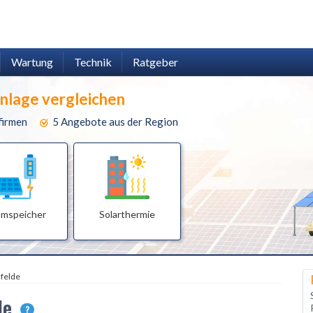
Wartung
Technik
Ratgeber
anlage vergleichen
firmen
5 Angebote aus der Region
omspeicher
Solarthermie
felde
lde
?