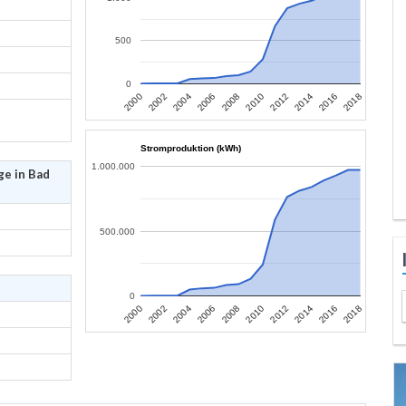
500
0
2006
2004
2002
2000
2018
2016
2014
2012
2010
2008
Stromproduktion (kWh)
1.000.000
ge in Bad
500.000
0
2006
2004
2002
2000
2018
2016
2014
2012
2010
2008