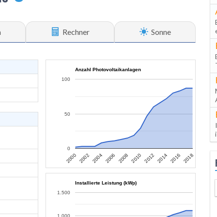
n
Rechner
Sonne
Anzahl Photovoltaikanlagen
100
50
0
2006
2004
2002
2000
2018
2016
2014
2012
2010
2008
Installierte Leistung (kWp)
1.500
1.000