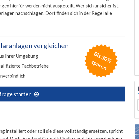
n hierfür werden nicht ausgeteilt. Wer sich unsicher ist,
terlagen nachschlagen. Dort finden sich in der Regel alle
laranlagen vergleichen
B
is
3
0
%
p
a
r
e
us Ihrer Umgebung
s
n
alifizierte Fachbetriebe
nverbindlich
frage starten
nstalliert oder soll sie diese vollständig ersetzen, spricht
 auf Dachziegel und Co. vollständig verzichtet werden kann.