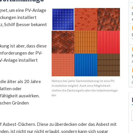
gnet, um eine PV-Anlage
ckungen installiert
 Schilf (besser bekannt
ung ist aber, dass diese
 Anforderungen der PV-
-Anlage installiert
die älter als 20 Jahre
Nahezu bei jeder Dacheindeckung ist eine PV-
Installation möglich. Auch eine Möglichkeit
latten oder
stellen die Dachziegeln oder die Indachmontage
fähigkeit auswirken.
dar.
tischen Gründen
uf Asbest-Dächern. Diese zu überdecken oder das Asbest mit
en, ist nicht nur nicht erlaubt, sondern kann sich sogar