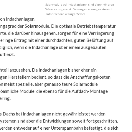
Solarmodule bei Indachanlagen sind einer höheren
Wärme ausgesetzt. Deswegen erzeugen sie auch
entsprechend weniger Strom.
von Indachanlagen.
ungsgrad der Solarmodule. Die optimale Betriebstemperatur
 Werte, die darüber hinausgehen, sorgen für eine Verringerung
geringe Ertrag mit einer durchdachten, guten Belüftung auf
diglich, wenn die Indachanlage über einem ausgebauten
ufheizt.
chteil anzusehen. Da Indachanlagen bisher eher ein
igen Herstellern bedient, so dass die Anschaffungskosten
n meist spezielle, aber genauso teure Solarmodule
rkömmliche Module, die ebenso für die Aufdach-Montage
ering.
es Dachs bei Indachanlagen nicht gewährleistet werden
Systemen sind aber die Entwicklungen soweit fortgeschritten,
werden entweder auf einer Unterspannbahn befestigt, die sich