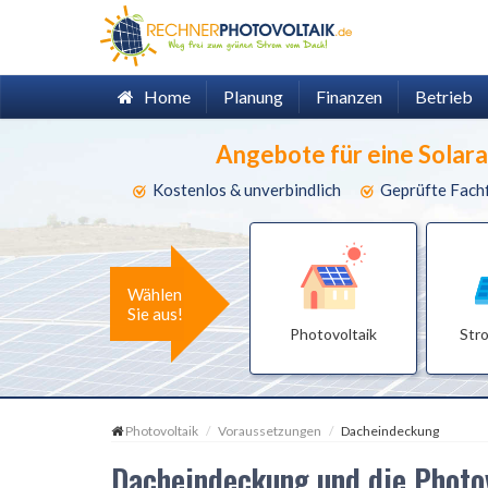
Home
Planung
Finanzen
Betrieb
Angebote für eine Solar
Kostenlos & unverbindlich
Geprüfte Fach
Wählen
Sie aus!
Photovoltaik
Str
Photovoltaik
Voraussetzungen
Dacheindeckung
Dacheindeckung und die Photo