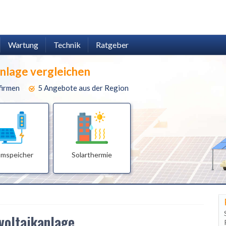
Wartung
Technik
Ratgeber
anlage vergleichen
firmen
5 Angebote aus der Region
omspeicher
Solarthermie
voltaikanlage