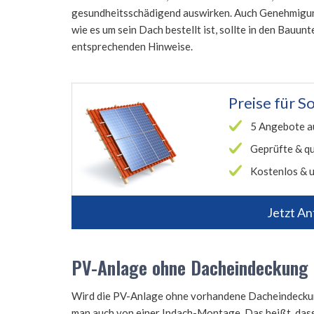
gesundheitsschädigend auswirken. Auch Genehmigunge
wie es um sein Dach bestellt ist, sollte in den Bauun
entsprechenden Hinweise.
Preise für
So
5 Angebote a
Geprüfte & qu
Kostenlos & u
Jetzt An
PV-Anlage ohne Dacheindeckung
Wird die PV-Anlage ohne vorhandene Dacheindeckung i
man auch von einer Indach-Montage. Das heißt, dass