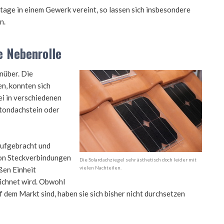
e in einem Gewerk vereint, so lassen sich insbesondere
n.
e Nebenrolle
nüber. Die
en, konnten sich
ei in verschiedenen
etondachstein oder
aufgebracht und
von Steckverbindungen
Die Solardachziegel sehr ästhetisch doch leider mit
vielen Nachteilen.
ßen Einheit
ichnet wird. Obwohl
 dem Markt sind, haben sie sich bisher nicht durchsetzen