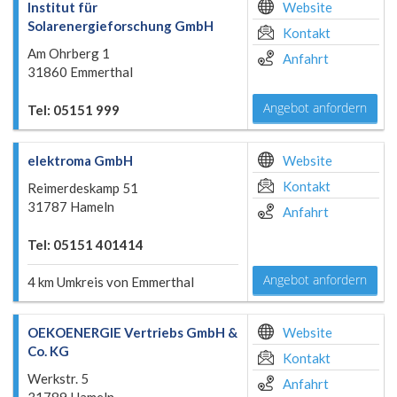
Institut für
Website
Solarenergieforschung GmbH
Kontakt
Am Ohrberg 1
Anfahrt
31860 Emmerthal
Angebot anfordern
Tel: 05151 999
elektroma GmbH
Website
Kontakt
Reimerdeskamp 51
31787 Hameln
Anfahrt
Tel: 05151 401414
Angebot anfordern
4 km Umkreis von Emmerthal
OEKOENERGIE Vertriebs GmbH &
Website
Co. KG
Kontakt
Werkstr. 5
Anfahrt