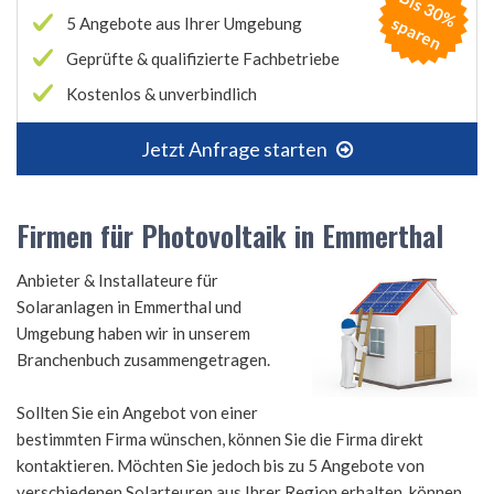
B
is
3
0
%
p
a
r
e
s
n
5 Angebote aus Ihrer Umgebung
Geprüfte & qualifizierte Fachbetriebe
Kostenlos & unverbindlich
Jetzt Anfrage starten
Firmen für Photovoltaik in Emmerthal
Anbieter & Installateure für
Solaranlagen in Emmerthal und
Umgebung haben wir in unserem
Branchenbuch zusammengetragen.
Sollten Sie ein Angebot von einer
bestimmten Firma wünschen, können Sie die Firma direkt
kontaktieren. Möchten Sie jedoch bis zu 5 Angebote von
verschiedenen Solarteuren aus Ihrer Region erhalten, können