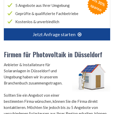
B
is
3
0
%
p
a
r
e
s
n
5 Angebote aus Ihrer Umgebung
Geprüfte & qualifizierte Fachbetriebe
Kostenlos & unverbindlich
Jetzt Anfrage starten
Firmen für Photovoltaik in Düsseldorf
Anbieter & Installateure für
Solaranlagen in Düsseldorf und
Umgebung haben wir in unserem
Branchenbuch zusammengetragen.
Sollten Sie ein Angebot von einer
bestimmten Firma wünschen, können Sie die Firma direkt
kontaktieren. Möchten Sie jedoch bis zu 5 Angebote von
verschiedenen Solarteuren aus Ihrer Region erhalten, können