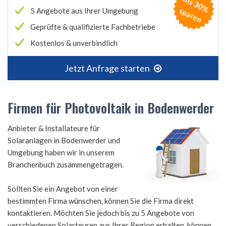
B
is
3
0
%
p
a
r
e
s
n
5 Angebote aus Ihrer Umgebung
Geprüfte & qualifizierte Fachbetriebe
Kostenlos & unverbindlich
Jetzt Anfrage starten
Firmen für Photovoltaik in Bodenwerder
Anbieter & Installateure für
Solaranlagen in Bodenwerder und
Umgebung haben wir in unserem
Branchenbuch zusammengetragen.
Sollten Sie ein Angebot von einer
bestimmten Firma wünschen, können Sie die Firma direkt
kontaktieren. Möchten Sie jedoch bis zu 5 Angebote von
verschiedenen Solarteuren aus Ihrer Region erhalten, können