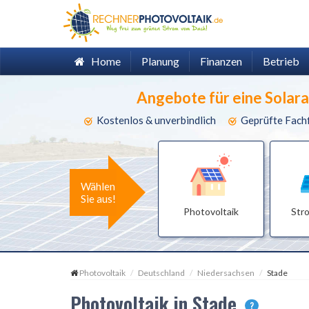
Home
Planung
Finanzen
Betrieb
Angebote für eine Solar
Kostenlos & unverbindlich
Geprüfte Fach
Wählen
Sie aus!
Photovoltaik
Str
Photovoltaik
Deutschland
Niedersachsen
Stade
Photovoltaik in Stade
?