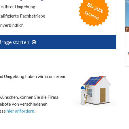
B
is
3
0
%
p
a
r
e
us Ihrer Umgebung
s
n
alifizierte Fachbetriebe
nverbindlich
frage starten
 und Umgebung haben wir in unserem
wünschen, können Sie die Firma
ngebote von verschiedenen
iese
hier anfordern
.