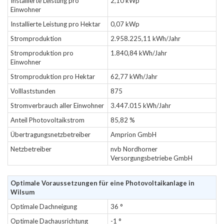
Installierte Leistung pro
2,10 kWp
Einwohner
Installierte Leistung pro Hektar
0,07 kWp
Stromproduktion
2.958.225,11 kWh/Jahr
Stromproduktion pro
1.840,84 kWh/Jahr
Einwohner
Stromproduktion pro Hektar
62,77 kWh/Jahr
Volllaststunden
875
Stromverbrauch aller Einwohner
3.447.015 kWh/Jahr
Anteil Photovoltaikstrom
85,82 %
Übertragungsnetzbetreiber
Amprion GmbH
Netzbetreiber
nvb Nordhorner
Versorgungsbetriebe GmbH
Optimale Voraussetzungen für eine Photovoltaikanlage in
Wilsum
Optimale Dachneigung
36 °
Optimale Dachausrichtung
-1 °