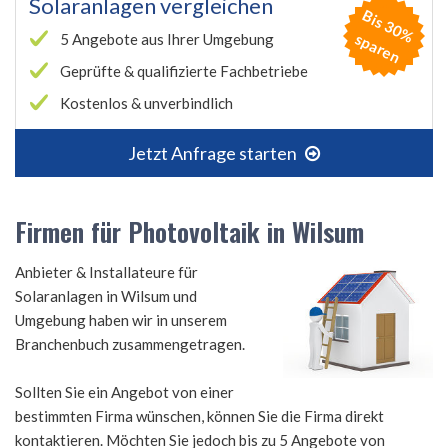
Solaranlagen vergleichen
B
is
3
0
%
p
a
r
e
s
n
5 Angebote aus Ihrer Umgebung
Geprüfte & qualifizierte Fachbetriebe
Kostenlos & unverbindlich
Jetzt Anfrage starten
Firmen für Photovoltaik in Wilsum
Anbieter & Installateure für
Solaranlagen in Wilsum und
Umgebung haben wir in unserem
Branchenbuch zusammengetragen.
Sollten Sie ein Angebot von einer
bestimmten Firma wünschen, können Sie die Firma direkt
kontaktieren. Möchten Sie jedoch bis zu 5 Angebote von