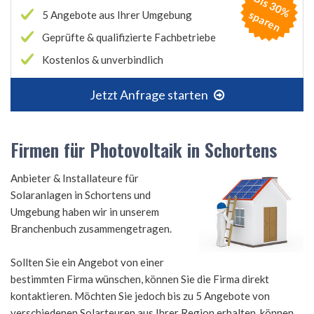
B
is
3
0
%
p
a
r
e
s
n
5 Angebote aus Ihrer Umgebung
Geprüfte & qualifizierte Fachbetriebe
Kostenlos & unverbindlich
Jetzt Anfrage starten
Firmen für Photovoltaik in Schortens
Anbieter & Installateure für
Solaranlagen in Schortens und
Umgebung haben wir in unserem
Branchenbuch zusammengetragen.
Sollten Sie ein Angebot von einer
bestimmten Firma wünschen, können Sie die Firma direkt
kontaktieren. Möchten Sie jedoch bis zu 5 Angebote von
verschiedenen Solarteuren aus Ihrer Region erhalten, können