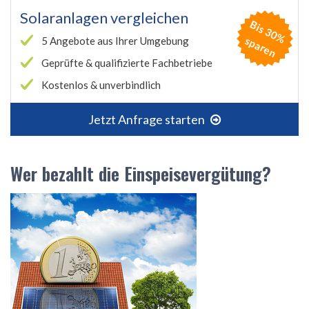
Solaranlagen vergleichen
B
is
3
0
%
p
a
r
e
s
n
5 Angebote aus Ihrer Umgebung
Geprüfte & qualifizierte Fachbetriebe
Kostenlos & unverbindlich
Jetzt Anfrage starten
Wer bezahlt die Einspeisevergütung?