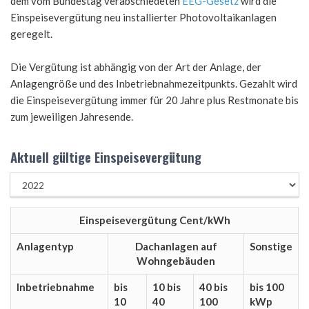
dem vom Bundestag verabschiedeten
EEG-Gesetz
wird die
Einspeisevergütung neu installierter Photovoltaikanlagen
geregelt.
Die Vergütung ist abhängig von der Art der Anlage, der
Anlagengröße und des Inbetriebnahmezeitpunkts. Gezahlt wird
die Einspeisevergütung immer für 20 Jahre plus Restmonate bis
zum jeweiligen Jahresende.
Aktuell gültige Einspeisevergütung
Einspeisevergütung Cent/kWh
Anlagentyp
Dachanlagen auf
Sonstige
Wohngebäuden
Inbetriebnahme
bis
10 bis
40 bis
bis 100
10
40
100
kWp