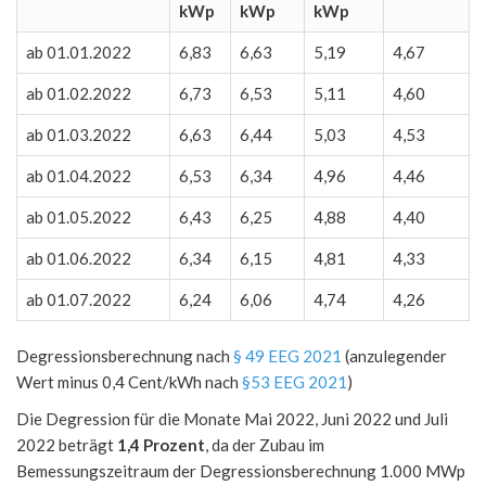
kWp
kWp
kWp
ab 01.01.2022
6,83
6,63
5,19
4,67
ab 01.02.2022
6,73
6,53
5,11
4,60
ab 01.03.2022
6,63
6,44
5,03
4,53
ab 01.04.2022
6,53
6,34
4,96
4,46
ab 01.05.2022
6,43
6,25
4,88
4,40
ab 01.06.2022
6,34
6,15
4,81
4,33
ab 01.07.2022
6,24
6,06
4,74
4,26
Degressionsberechnung nach
§ 49 EEG 2021
(anzulegender
Wert minus 0,4 Cent/kWh nach
§53 EEG 2021
)
Die Degression für die Monate Mai 2022, Juni 2022 und Juli
2022 beträgt
1,4 Prozent
, da der Zubau im
Bemessungszeitraum der Degressionsberechnung 1.000 MWp