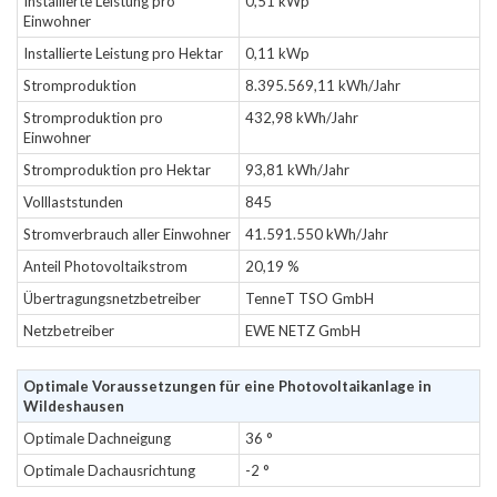
Installierte Leistung pro
0,51 kWp
Einwohner
Installierte Leistung pro Hektar
0,11 kWp
Stromproduktion
8.395.569,11 kWh/Jahr
Stromproduktion pro
432,98 kWh/Jahr
Einwohner
Stromproduktion pro Hektar
93,81 kWh/Jahr
Volllaststunden
845
Stromverbrauch aller Einwohner
41.591.550 kWh/Jahr
Anteil Photovoltaikstrom
20,19 %
Übertragungsnetzbetreiber
TenneT TSO GmbH
Netzbetreiber
EWE NETZ GmbH
Optimale Voraussetzungen für eine Photovoltaikanlage in
Wildeshausen
Optimale Dachneigung
36 °
Optimale Dachausrichtung
-2 °