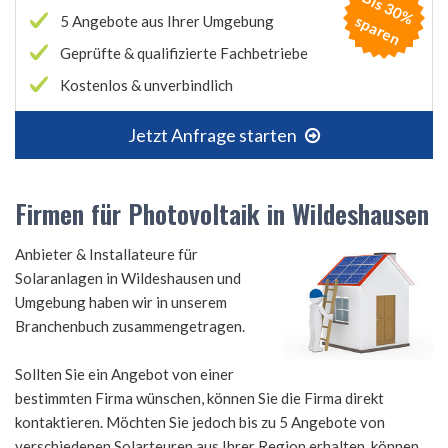
B
is
3
0
%
p
a
r
e
s
n
5 Angebote aus Ihrer Umgebung
Geprüfte & qualifizierte Fachbetriebe
Kostenlos & unverbindlich
Jetzt Anfrage starten
Firmen für Photovoltaik in Wildeshausen
Anbieter & Installateure für
Solaranlagen in Wildeshausen und
Umgebung haben wir in unserem
Branchenbuch zusammengetragen.
Sollten Sie ein Angebot von einer
bestimmten Firma wünschen, können Sie die Firma direkt
kontaktieren. Möchten Sie jedoch bis zu 5 Angebote von
verschiedenen Solarteuren aus Ihrer Region erhalten, können