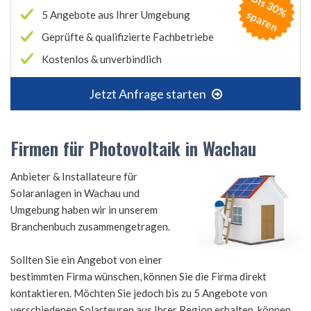
B
is
3
0
%
p
a
r
e
s
n
5 Angebote aus Ihrer Umgebung
Geprüfte & qualifizierte Fachbetriebe
Kostenlos & unverbindlich
Jetzt Anfrage starten
Firmen für Photovoltaik in Wachau
Anbieter & Installateure für
Solaranlagen in Wachau und
Umgebung haben wir in unserem
Branchenbuch zusammengetragen.
Sollten Sie ein Angebot von einer
bestimmten Firma wünschen, können Sie die Firma direkt
kontaktieren. Möchten Sie jedoch bis zu 5 Angebote von
verschiedenen Solarteuren aus Ihrer Region erhalten, können