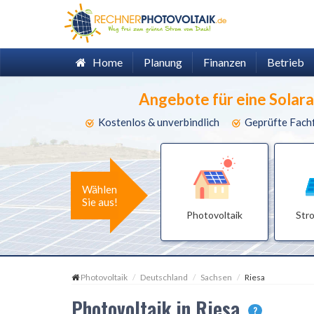
Home
Planung
Finanzen
Betrieb
Angebote für eine Solar
Kostenlos & unverbindlich
Geprüfte Fach
Wählen
Sie aus!
Photovoltaik
Str
Photovoltaik
Deutschland
Sachsen
Riesa
Photovoltaik in Riesa
?