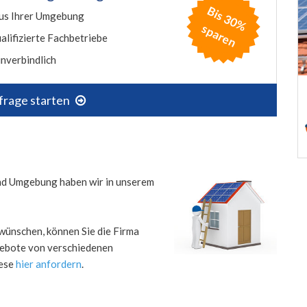
B
is
3
0
%
p
a
r
e
us Ihrer Umgebung
s
n
alifizierte Fachbetriebe
nverbindlich
frage starten
 und Umgebung haben wir in unserem
wünschen, können Sie die Firma
ngebote von verschiedenen
iese
hier anfordern
.