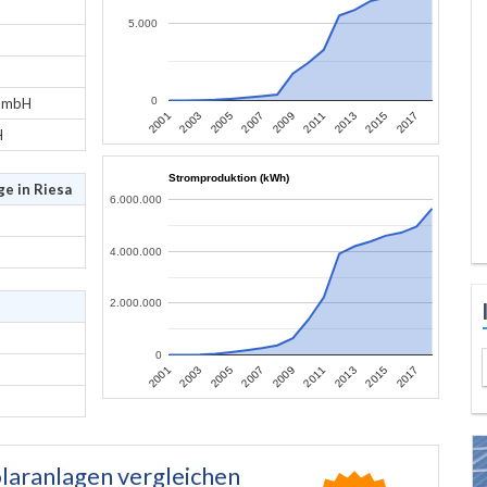
5.000
 GmbH
0
2013
2015
2017
2001
2003
2005
2007
2009
2011
H
Stromproduktion (kWh)
e in Riesa
6.000.000
4.000.000
2.000.000
0
2013
2015
2017
2001
2003
2005
2007
2009
2011
laranlagen vergleichen