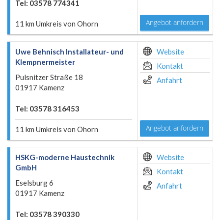
Tel: 03578 774341
Angebot anfordern
11 km Umkreis von Ohorn
Uwe Behnisch Installateur- und
Website
Klempnermeister
Kontakt
Pulsnitzer Straße 18
Anfahrt
01917 Kamenz
Tel: 03578 316453
Angebot anfordern
11 km Umkreis von Ohorn
HSKG-moderne Haustechnik
Website
GmbH
Kontakt
Eselsburg 6
Anfahrt
01917 Kamenz
Tel: 03578 390330