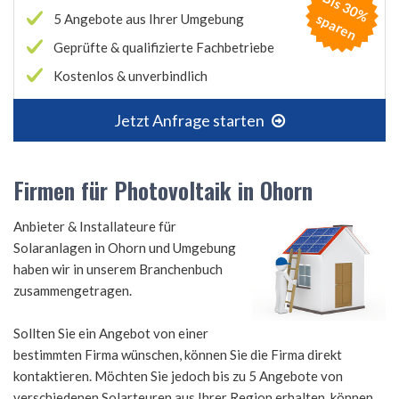
B
is
3
0
%
p
a
r
e
s
n
5 Angebote aus Ihrer Umgebung
Geprüfte & qualifizierte Fachbetriebe
Kostenlos & unverbindlich
Jetzt Anfrage starten
Firmen für Photovoltaik in Ohorn
Anbieter & Installateure für
Solaranlagen in Ohorn und Umgebung
haben wir in unserem Branchenbuch
zusammengetragen.
Sollten Sie ein Angebot von einer
bestimmten Firma wünschen, können Sie die Firma direkt
kontaktieren. Möchten Sie jedoch bis zu 5 Angebote von
verschiedenen Solarteuren aus Ihrer Region erhalten, können