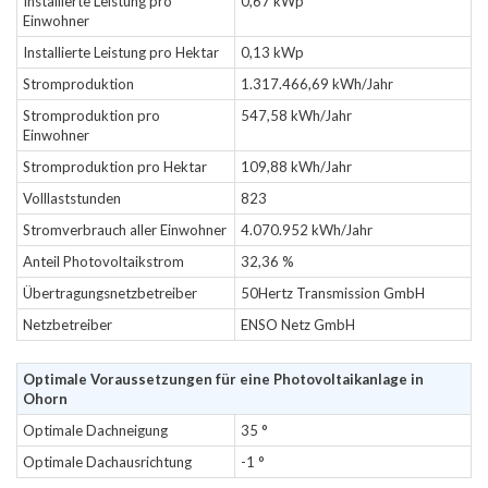
Installierte Leistung pro
0,67 kWp
Einwohner
Installierte Leistung pro Hektar
0,13 kWp
Stromproduktion
1.317.466,69 kWh/Jahr
Stromproduktion pro
547,58 kWh/Jahr
Einwohner
Stromproduktion pro Hektar
109,88 kWh/Jahr
Volllaststunden
823
Stromverbrauch aller Einwohner
4.070.952 kWh/Jahr
Anteil Photovoltaikstrom
32,36 %
Übertragungsnetzbetreiber
50Hertz Transmission GmbH
Netzbetreiber
ENSO Netz GmbH
Optimale Voraussetzungen für eine Photovoltaikanlage in
Ohorn
Optimale Dachneigung
35 °
Optimale Dachausrichtung
-1 °