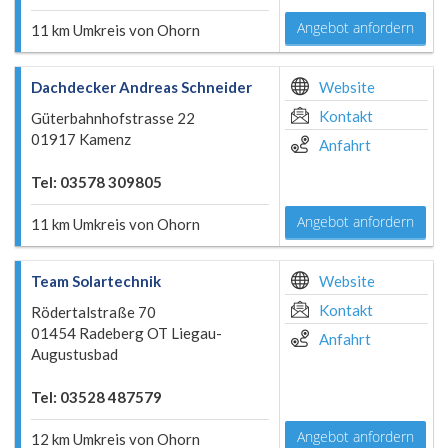
Angebot anfordern
11 km Umkreis von Ohorn
Dachdecker Andreas Schneider
Website
Kontakt
Güterbahnhofstrasse 22
01917 Kamenz
Anfahrt
Tel: 03578 309805
Angebot anfordern
11 km Umkreis von Ohorn
Team Solartechnik
Website
Kontakt
Rödertalstraße 70
01454 Radeberg OT Liegau-
Anfahrt
Augustusbad
Tel: 03528 487579
Angebot anfordern
12 km Umkreis von Ohorn