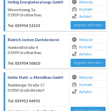
Helbig Energieberatungs GmbH
Website
Kontakt
Wesenitzweg 5a
01909 Großharthau
Anfahrt
Angebot anfordern
Tel: 035954 52523
Rüdrich Jochen Dachdeckerei
Website
Kontakt
Humboldtstraße 4
01909 Großharthau
Anfahrt
Angebot anfordern
Tel: 035954 50610
Huhle Stahl- u. Metallbau GmbH
Website
Kontakt
Radeberger Straße 57
01900 Großröhrsdorf
Anfahrt
Tel: 035952 46931
Angebot anfordern