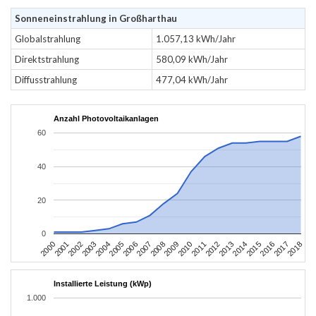
Sonneneinstrahlung in Großharthau
Globalstrahlung
1.057,13 kWh/Jahr
Direktstrahlung
580,09 kWh/Jahr
Diffusstrahlung
477,04 kWh/Jahr
Anzahl Photovoltaikanlagen
60
40
20
0
2004
2013
2002
2011
2000
2009
2018
2007
2016
2005
2014
2003
2012
2001
2010
2008
2017
2006
2015
Installierte Leistung (kWp)
1.000