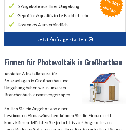
B
is
3
0
%
p
a
r
e
s
n
5 Angebote aus Ihrer Umgebung
Geprüfte & qualifizierte Fachbetriebe
Kostenlos & unverbindlich
Jetzt Anfrage starten
Firmen für Photovoltaik in Großharthau
Anbieter & Installateure für
Solaranlagen in Großharthau und
Umgebung haben wir in unserem
Branchenbuch zusammengetragen.
Sollten Sie ein Angebot von einer
bestimmten Firma wünschen, können Sie die Firma direkt
kontaktieren. Möchten Sie jedoch bis zu 5 Angebote von
verschiedenen Solarteuren aus Ihrer Region erhalten, können