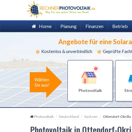
Home
Planung
Finanzen
Betrieb
Angebote für eine Solar
Kostenlos & unverbindlich
Geprüfte Fach
Wählen
Sie aus!
Photovoltaik
Str
Photovoltaik
Deutschland
Sachsen
Ottendorf-Okrilla
Photovoltaik in Ottendorf-Okri