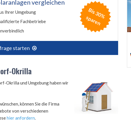
laranlagen vergleichen
B
is
3
0
%
p
a
r
e
us Ihrer Umgebung
s
n
alifizierte Fachbetriebe
nverbindlich
frage starten
orf-Okrilla
dorf-Okrilla und Umgebung haben wir
wünschen, können Sie die Firma
ngebote von verschiedenen
iese
hier anfordern
.