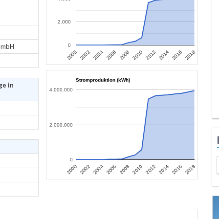
2.000
 GmbH
0
2006
2004
2002
2000
2018
2016
2014
2012
2010
2008
Stromproduktion (kWh)
ge in
4.000.000
2.000.000
0
2006
2004
2002
2000
2018
2016
2014
2012
2010
2008