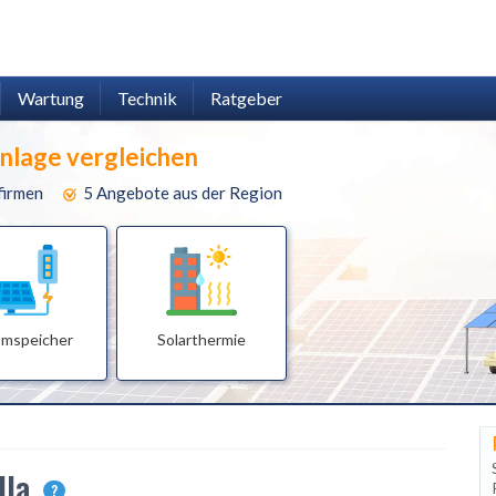
Wartung
Technik
Ratgeber
anlage vergleichen
firmen
5 Angebote aus der Region
omspeicher
Solarthermie
lla
?