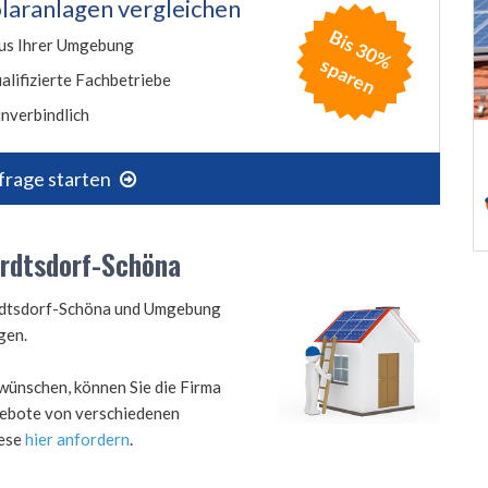
laranlagen vergleichen
B
is
3
0
%
p
a
r
e
us Ihrer Umgebung
s
n
alifizierte Fachbetriebe
nverbindlich
frage starten
ardtsdorf-Schöna
hardtsdorf-Schöna und Umgebung
gen.
wünschen, können Sie die Firma
ngebote von verschiedenen
iese
hier anfordern
.