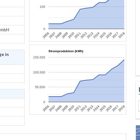
100
 GmbH
0
2007
2010
2013
2016
2006
2009
2012
2015
2018
2008
2011
2014
2017
Stromproduktion (kWh)
ge in
150.000
100.000
50.000
0
2007
2010
2013
2016
2006
2009
2012
2015
2018
2008
2011
2014
2017