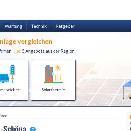
Wartung
Technik
Ratgeber
anlage vergleichen
firmen
5 Angebote aus der Region
omspeicher
Solarthermie
chöna
rf-Schöna
?