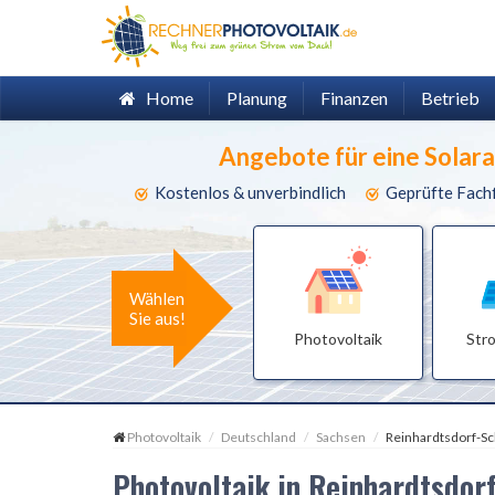
Home
Planung
Finanzen
Betrieb
Angebote für eine Solar
Kostenlos & unverbindlich
Geprüfte Fach
Wählen
Sie aus!
Photovoltaik
Str
Photovoltaik
Deutschland
Sachsen
Reinhardtsdorf-S
Photovoltaik in Reinhardtsdo