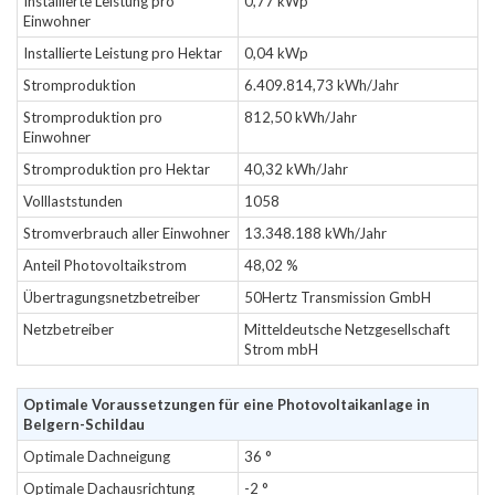
Installierte Leistung pro
0,77 kWp
Einwohner
Installierte Leistung pro Hektar
0,04 kWp
Stromproduktion
6.409.814,73 kWh/Jahr
Stromproduktion pro
812,50 kWh/Jahr
Einwohner
Stromproduktion pro Hektar
40,32 kWh/Jahr
Volllaststunden
1058
Stromverbrauch aller Einwohner
13.348.188 kWh/Jahr
Anteil Photovoltaikstrom
48,02 %
Übertragungsnetzbetreiber
50Hertz Transmission GmbH
Netzbetreiber
Mitteldeutsche Netzgesellschaft
Strom mbH
Optimale Voraussetzungen für eine Photovoltaikanlage in
Belgern-Schildau
Optimale Dachneigung
36 °
Optimale Dachausrichtung
-2 °