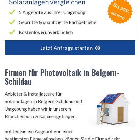
Solaranlagen vergleichen
B
is
3
0
%
p
a
r
e
s
n
5 Angebote aus Ihrer Umgebung
Geprüfte & qualifizierte Fachbetriebe
Kostenlos & unverbindlich
Jetzt Anfrage starten
Firmen für Photovoltaik in Belgern-
Schildau
Anbieter & Installateure für
Solaranlagen in Belgern-Schildau und
Umgebung haben wir in unserem
Branchenbuch zusammengetragen.
Sollten Sie ein Angebot von einer
bestimmten Firma wünschen, können Sie die Firma direkt