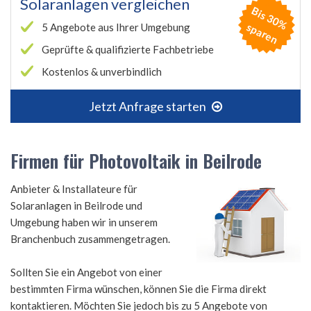
Solaranlagen vergleichen
B
is
3
0
%
p
a
r
e
s
n
5 Angebote aus Ihrer Umgebung
Geprüfte & qualifizierte Fachbetriebe
Kostenlos & unverbindlich
Jetzt Anfrage starten
Firmen für Photovoltaik in Beilrode
Anbieter & Installateure für
Solaranlagen in Beilrode und
Umgebung haben wir in unserem
Branchenbuch zusammengetragen.
Sollten Sie ein Angebot von einer
bestimmten Firma wünschen, können Sie die Firma direkt
kontaktieren. Möchten Sie jedoch bis zu 5 Angebote von