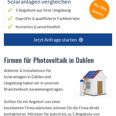
Solaranlagen vergleichen
B
is
3
0
%
p
a
r
e
s
n
5 Angebote aus Ihrer Umgebung
Geprüfte & qualifizierte Fachbetriebe
Kostenlos & unverbindlich
Jetzt Anfrage starten
Firmen für Photovoltaik in Dahlen
Anbieter & Installateure für
Solaranlagen in Dahlen und
Umgebung haben wir in unserem
Branchenbuch zusammengetragen.
Sollten Sie ein Angebot von einer
bestimmten Firma wünschen, können Sie die Firma direkt
kontaktieren. Möchten Sie jedoch bis zu 5 Angebote von