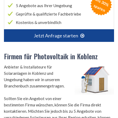
B
is
3
0
%
p
a
r
e
s
n
5 Angebote aus Ihrer Umgebung
Geprüfte & qualifizierte Fachbetriebe
Kostenlos & unverbindlich
Jetzt Anfrage starten
Firmen für Photovoltaik in Koblenz
Anbieter & Installateure für
Solaranlagen in Koblenz und
Umgebung haben wir in unserem
Branchenbuch zusammengetragen.
Sollten Sie ein Angebot von einer
bestimmten Firma wünschen, können Sie die Firma direkt
kontaktieren. Möchten Sie jedoch bis zu 5 Angebote von
verschiedenen Solarteuren aus Ihrer Region erhalten, können