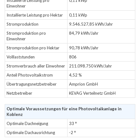
Installierte Leistung pro
0,11 kWp
Einwohner
Installierte Leistung pro Hektar
0,11 kWp
Stromproduktion
9.546.527,85 kWh/Jahr
Stromproduktion pro
84,79 kWh/Jahr
Einwohner
Stromproduktion pro Hektar
90,78 kWh/Jahr
Volllaststunden
806
Stromverbrauch aller Einwohner
211.098.750 kWh/Jahr
Anteil Photovoltaikstrom
4,52 %
Übertragungsnetzbetreiber
Amprion GmbH
Netzbetreiber
KEVAG Verteilnetz GmbH
Optimale Voraussetzungen für eine Photovoltaikanlage in
Koblenz
Optimale Dachneigung
33 °
Optimale Dachausrichtung
-2 °