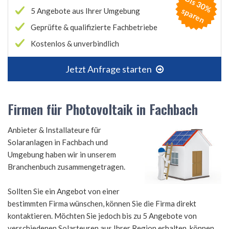
B
is
3
0
%
p
a
r
e
s
n
5 Angebote aus Ihrer Umgebung
Geprüfte & qualifizierte Fachbetriebe
Kostenlos & unverbindlich
Jetzt Anfrage starten
Firmen für Photovoltaik in Fachbach
Anbieter & Installateure für
Solaranlagen in Fachbach und
Umgebung haben wir in unserem
Branchenbuch zusammengetragen.
Sollten Sie ein Angebot von einer
bestimmten Firma wünschen, können Sie die Firma direkt
kontaktieren. Möchten Sie jedoch bis zu 5 Angebote von
verschiedenen Solarteuren aus Ihrer Region erhalten, können