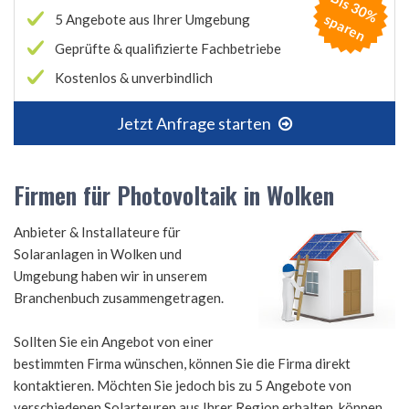
B
is
3
0
%
p
a
r
e
s
n
5 Angebote aus Ihrer Umgebung
Geprüfte & qualifizierte Fachbetriebe
Kostenlos & unverbindlich
Jetzt Anfrage starten
Firmen für Photovoltaik in Wolken
Anbieter & Installateure für
Solaranlagen in Wolken und
Umgebung haben wir in unserem
Branchenbuch zusammengetragen.
Sollten Sie ein Angebot von einer
bestimmten Firma wünschen, können Sie die Firma direkt
kontaktieren. Möchten Sie jedoch bis zu 5 Angebote von
verschiedenen Solarteuren aus Ihrer Region erhalten, können