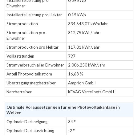
Installierte Leistung pro
0,39 kWp
Einwohner
Installierte Leistung pro Hektar
0,15 kWp
Stromproduktion
334.643,07 kWh/Jahr
Stromproduktion pro
312,75 kWh/Jahr
Einwohner
Stromproduktion pro Hektar
117,01 kWh/Jahr
Volllaststunden
797
Stromverbrauch aller Einwohner
2.006.250 kWh/Jahr
Anteil Photovoltaikstrom
16,68 %
Übertragungsnetzbetreiber
Amprion GmbH
Netzbetreiber
KEVAG Verteilnetz GmbH
Optimale Voraussetzungen für eine Photovoltaikanlage in
Wolken
Optimale Dachneigung
34 °
Optimale Dachausrichtung
-2 °