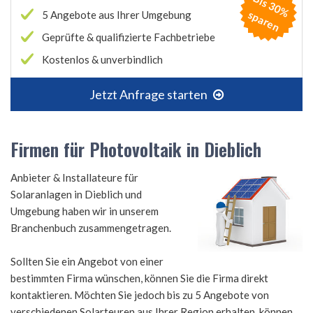
B
is
3
0
%
p
a
r
e
s
n
5 Angebote aus Ihrer Umgebung
Geprüfte & qualifizierte Fachbetriebe
Kostenlos & unverbindlich
Jetzt Anfrage starten
Firmen für Photovoltaik in Dieblich
Anbieter & Installateure für
Solaranlagen in Dieblich und
Umgebung haben wir in unserem
Branchenbuch zusammengetragen.
Sollten Sie ein Angebot von einer
bestimmten Firma wünschen, können Sie die Firma direkt
kontaktieren. Möchten Sie jedoch bis zu 5 Angebote von
verschiedenen Solarteuren aus Ihrer Region erhalten, können