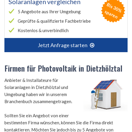
Solaranlagen vergleichen
B
is
3
0
%
p
a
r
e
s
n
5 Angebote aus Ihrer Umgebung
Geprüfte & qualifizierte Fachbetriebe
Kostenlos & unverbindlich
Jetzt Anfrage starten
Firmen für Photovoltaik in Dietzhölztal
Anbieter & Installateure für
Solaranlagen in Dietzhölztal und
Umgebung haben wir in unserem
Branchenbuch zusammengetragen.
Sollten Sie ein Angebot von einer
bestimmten Firma wünschen, können Sie die Firma direkt
kontaktieren. Möchten Sie jedoch bis zu 5 Angebote von