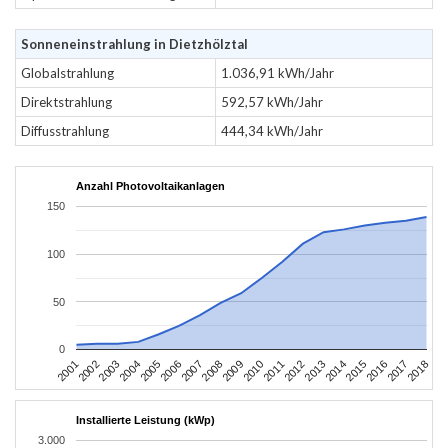
Sonneneinstrahlung in Dietzhölztal
Globalstrahlung
1.036,91 kWh/Jahr
Direktstrahlung
592,57 kWh/Jahr
Diffusstrahlung
444,34 kWh/Jahr
Anzahl Photovoltaikanlagen
150
100
50
0
2010
2007
2004
2001
2018
2015
2012
2009
2006
2003
2017
2014
2011
2008
2005
2002
2016
2013
Installierte Leistung (kWp)
3.000