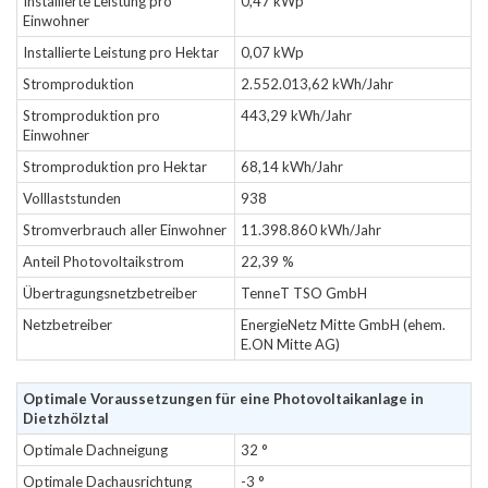
Installierte Leistung pro
0,47 kWp
Einwohner
Installierte Leistung pro Hektar
0,07 kWp
Stromproduktion
2.552.013,62 kWh/Jahr
Stromproduktion pro
443,29 kWh/Jahr
Einwohner
Stromproduktion pro Hektar
68,14 kWh/Jahr
Volllaststunden
938
Stromverbrauch aller Einwohner
11.398.860 kWh/Jahr
Anteil Photovoltaikstrom
22,39 %
Übertragungsnetzbetreiber
TenneT TSO GmbH
Netzbetreiber
EnergieNetz Mitte GmbH (ehem.
E.ON Mitte AG)
Optimale Voraussetzungen für eine Photovoltaikanlage in
Dietzhölztal
Optimale Dachneigung
32 °
Optimale Dachausrichtung
-3 °