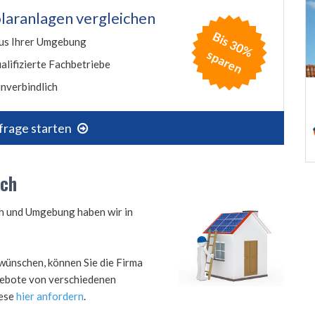
laranlagen vergleichen
B
is
3
0
%
p
a
r
e
us Ihrer Umgebung
s
n
alifizierte Fachbetriebe
nverbindlich
frage starten
ach
ch und Umgebung haben wir in
wünschen, können Sie die Firma
ngebote von verschiedenen
iese
hier anfordern
.