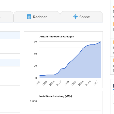
n
Rechner
Sonne
Anzahl Photovoltaikanlagen
60
40
20
0
2013
2015
2017
2001
2003
2005
2007
2009
2011
Installierte Leistung (kWp)
1.000