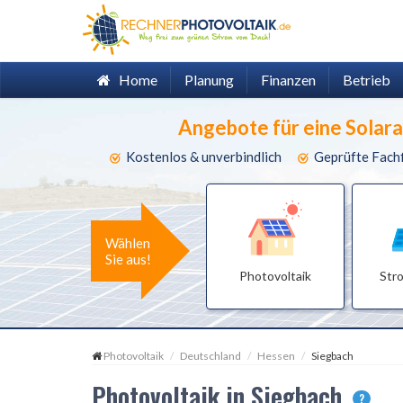
Home
Planung
Finanzen
Betrieb
Angebote für eine Solar
Kostenlos & unverbindlich
Geprüfte Fach
Wählen
Sie aus!
Photovoltaik
Str
Photovoltaik
Deutschland
Hessen
Siegbach
Photovoltaik in Siegbach
?