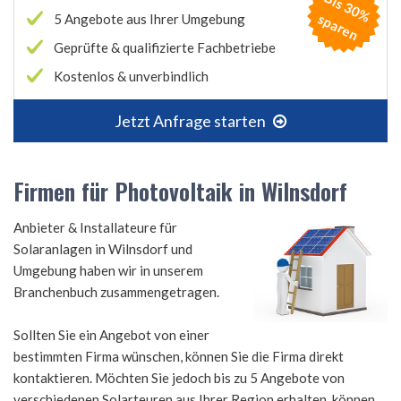
B
is
3
0
%
p
a
r
e
s
n
5 Angebote aus Ihrer Umgebung
Geprüfte & qualifizierte Fachbetriebe
Kostenlos & unverbindlich
Jetzt Anfrage starten
Firmen für Photovoltaik in Wilnsdorf
Anbieter & Installateure für
Solaranlagen in Wilnsdorf und
Umgebung haben wir in unserem
Branchenbuch zusammengetragen.
Sollten Sie ein Angebot von einer
bestimmten Firma wünschen, können Sie die Firma direkt
kontaktieren. Möchten Sie jedoch bis zu 5 Angebote von
verschiedenen Solarteuren aus Ihrer Region erhalten, können