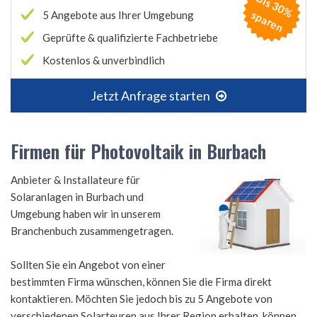
B
is
3
0
%
p
a
r
e
s
n
5 Angebote aus Ihrer Umgebung
Geprüfte & qualifizierte Fachbetriebe
Kostenlos & unverbindlich
Jetzt Anfrage starten
Firmen für Photovoltaik in Burbach
Anbieter & Installateure für
Solaranlagen in Burbach und
Umgebung haben wir in unserem
Branchenbuch zusammengetragen.
Sollten Sie ein Angebot von einer
bestimmten Firma wünschen, können Sie die Firma direkt
kontaktieren. Möchten Sie jedoch bis zu 5 Angebote von
verschiedenen Solarteuren aus Ihrer Region erhalten, können