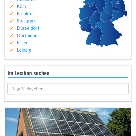
Köln
Frankfurt
Stuttgart
Düsseldorf
Dortmund
Essen
Leipzig
Im Lexikon suchen
Begriff eingeben..