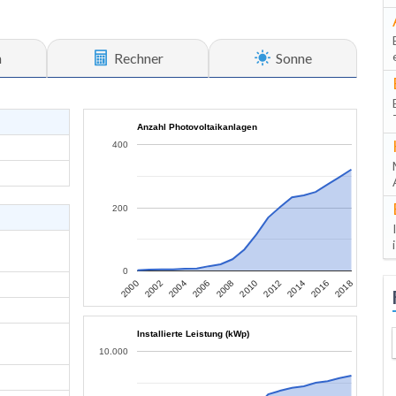
n
Rechner
Sonne
Anzahl Photovoltaikanlagen
400
200
0
2006
2004
2002
2000
2018
2016
2014
2012
2010
2008
Installierte Leistung (kWp)
10.000