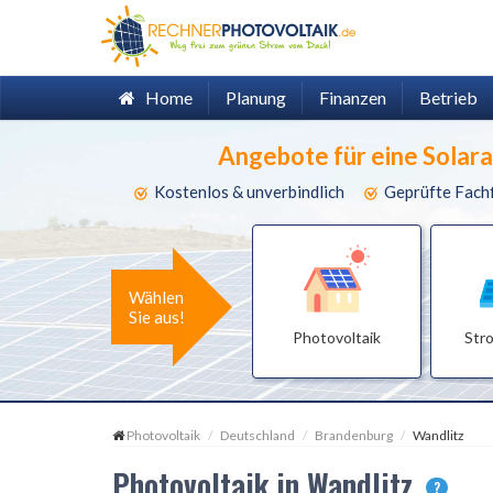
Home
Planung
Finanzen
Betrieb
Angebote für eine Solar
Kostenlos & unverbindlich
Geprüfte Fach
Wählen
Sie aus!
Photovoltaik
Str
Photovoltaik
Deutschland
Brandenburg
Wandlitz
Photovoltaik in Wandlitz
?