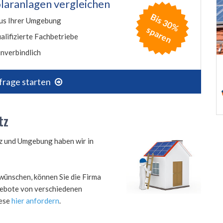
laranlagen vergleichen
B
is
3
0
%
p
a
r
e
us Ihrer Umgebung
s
n
alifizierte Fachbetriebe
nverbindlich
frage starten
tz
tz und Umgebung haben wir in
wünschen, können Sie die Firma
ngebote von verschiedenen
iese
hier anfordern
.