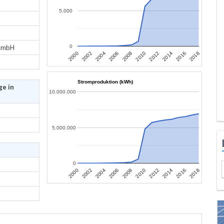
5.000
 GmbH
0
2006
2004
2002
2000
2018
2016
2014
2012
2010
2008
Stromproduktion (kWh)
ge in
10.000.000
5.000.000
0
2006
2004
2002
2000
2018
2016
2014
2012
2010
2008