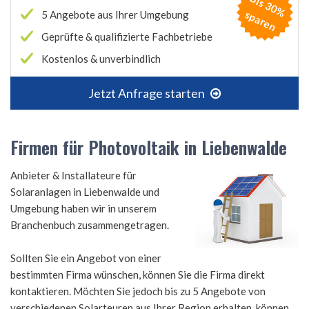
B
is
3
0
%
p
a
r
e
s
n
5 Angebote aus Ihrer Umgebung
Geprüfte & qualifizierte Fachbetriebe
Kostenlos & unverbindlich
Jetzt Anfrage starten
Firmen für Photovoltaik in Liebenwalde
Anbieter & Installateure für
Solaranlagen in Liebenwalde und
Umgebung haben wir in unserem
Branchenbuch zusammengetragen.
Sollten Sie ein Angebot von einer
bestimmten Firma wünschen, können Sie die Firma direkt
kontaktieren. Möchten Sie jedoch bis zu 5 Angebote von
verschiedenen Solarteuren aus Ihrer Region erhalten, können