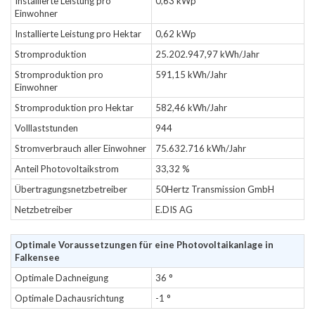
Installierte Leistung pro
0,63 kWp
Einwohner
Installierte Leistung pro Hektar
0,62 kWp
Stromproduktion
25.202.947,97 kWh/Jahr
Stromproduktion pro
591,15 kWh/Jahr
Einwohner
Stromproduktion pro Hektar
582,46 kWh/Jahr
Volllaststunden
944
Stromverbrauch aller Einwohner
75.632.716 kWh/Jahr
Anteil Photovoltaikstrom
33,32 %
Übertragungsnetzbetreiber
50Hertz Transmission GmbH
Netzbetreiber
E.DIS AG
Optimale Voraussetzungen für eine Photovoltaikanlage in
Falkensee
Optimale Dachneigung
36 °
Optimale Dachausrichtung
-1 °