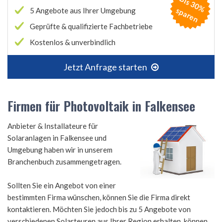
B
is
3
0
%
p
a
r
e
s
n
5 Angebote aus Ihrer Umgebung
Geprüfte & qualifizierte Fachbetriebe
Kostenlos & unverbindlich
Jetzt Anfrage starten
Firmen für Photovoltaik in Falkensee
Anbieter & Installateure für
Solaranlagen in Falkensee und
Umgebung haben wir in unserem
Branchenbuch zusammengetragen.
Sollten Sie ein Angebot von einer
bestimmten Firma wünschen, können Sie die Firma direkt
kontaktieren. Möchten Sie jedoch bis zu 5 Angebote von
verschiedenen Solarteuren aus Ihrer Region erhalten, können