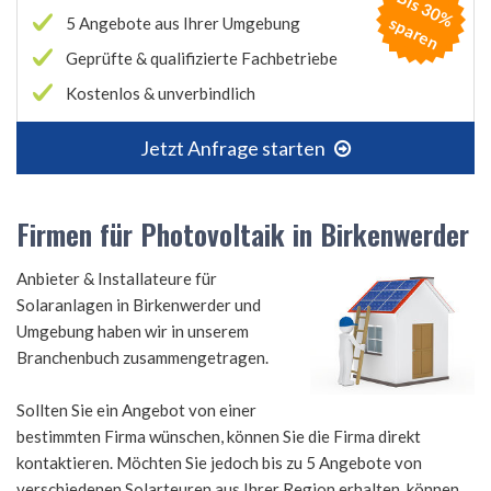
B
is
3
0
%
p
a
r
e
s
n
5 Angebote aus Ihrer Umgebung
Geprüfte & qualifizierte Fachbetriebe
Kostenlos & unverbindlich
Jetzt Anfrage starten
Firmen für Photovoltaik in Birkenwerder
Anbieter & Installateure für
Solaranlagen in Birkenwerder und
Umgebung haben wir in unserem
Branchenbuch zusammengetragen.
Sollten Sie ein Angebot von einer
bestimmten Firma wünschen, können Sie die Firma direkt
kontaktieren. Möchten Sie jedoch bis zu 5 Angebote von
verschiedenen Solarteuren aus Ihrer Region erhalten, können