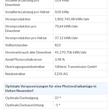
Installierte Leistung pro
0,09 kWp
Einwohner
Installierte Leistung pro Hektar
0,05 kWp
Stromproduktion
1.802.745,48 kWh/Jahr
Stromproduktion pro
70,64 kWh/Jahr
Einwohner
Stromproduktion pro Hektar
37,12 kWh/Jahr
Volllaststunden
823
Stromverbrauch aller Einwohner
45.270.706 kWh/Jahr
Anteil Photovoltaikstrom
3,98 %
Übertragungsnetzbetreiber
50Hertz Transmission GmbH
Netzbetreiber
E.DIS AG
Optimale Voraussetzungen für eine Photovoltaikanlage in
Hohen Neuendorf
Optimale Dachneigung
37 °
Optimale Dachausrichtung
-1 °