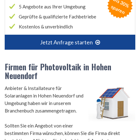
B
is
3
0
%
p
a
r
e
s
n
5 Angebote aus Ihrer Umgebung
Geprüfte & qualifizierte Fachbetriebe
Kostenlos & unverbindlich
Jetzt Anfrage starten
Firmen für Photovoltaik in Hohen
Neuendorf
Anbieter & Installateure für
Solaranlagen in Hohen Neuendorf und
Umgebung haben wir in unserem
Branchenbuch zusammengetragen.
Sollten Sie ein Angebot von einer
bestimmten Firma wünschen, können Sie die Firma direkt