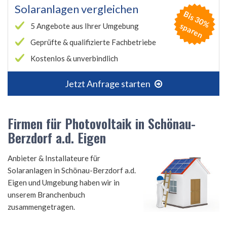
Solaranlagen vergleichen
B
is
3
0
%
p
a
r
e
s
n
5 Angebote aus Ihrer Umgebung
Geprüfte & qualifizierte Fachbetriebe
Kostenlos & unverbindlich
Jetzt Anfrage starten
Firmen für Photovoltaik in Schönau-
Berzdorf a.d. Eigen
Anbieter & Installateure für
Solaranlagen in Schönau-Berzdorf a.d.
Eigen und Umgebung haben wir in
unserem Branchenbuch
zusammengetragen.