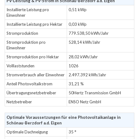
PV-Leistung & PV-Strom in Schönau-Berzdorf a.d. Eigen
Installierte Leistung pro
0,51 kWp
Einwohner
Installierte Leistung pro Hektar
0,03 kWp
Stromproduktion
779.538,50 kWh/Jahr
Stromproduktion pro
528,14 kWh/Jahr
Einwohner
Stromproduktion pro Hektar
28,02 kWh/Jahr
Volllaststunden
1026
Stromverbrauch aller Einwohner
2.497.392 kWh/Jahr
Anteil Photovoltaikstrom
31,21 %
Übertragungsnetzbetreiber
50Hertz Transmission GmbH
Netzbetreiber
ENSO Netz GmbH
Optimale Voraussetzungen für eine Photovoltaikanlage in
Schönau-Berzdorf a.d. Eigen
Optimale Dachneigung
35 °