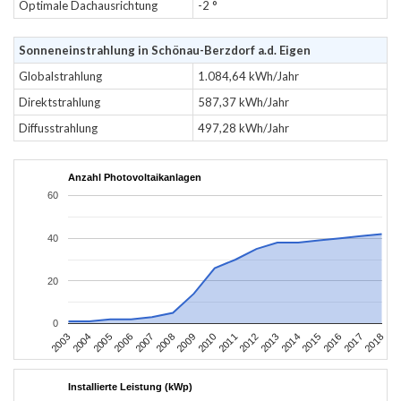
Optimale Dachausrichtung
-2 °
Sonneneinstrahlung in Schönau-Berzdorf a.d. Eigen
Globalstrahlung
1.084,64 kWh/Jahr
Direktstrahlung
587,37 kWh/Jahr
Diffusstrahlung
497,28 kWh/Jahr
Anzahl Photovoltaikanlagen
60
40
20
0
2003
2006
2009
2012
2015
2018
2004
2007
2010
2013
2016
2005
2008
2011
2014
2017
Installierte Leistung (kWp)